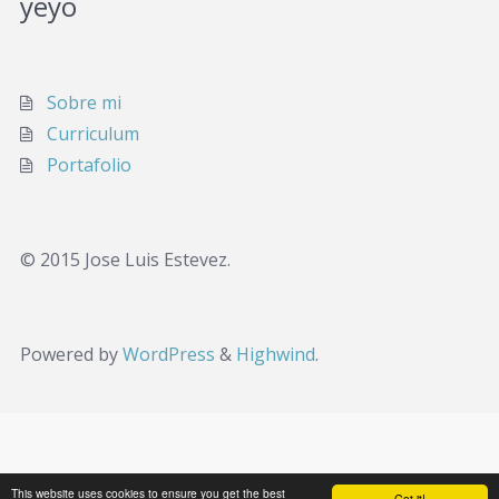
yeyo
Sobre mi
Curriculum
Portafolio
© 2015 Jose Luis Estevez.
Powered by
WordPress
&
Highwind
.
This website uses cookies to ensure you get the best
Got it!