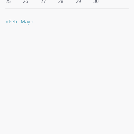
25
26
27
28
29
30
« Feb
May »