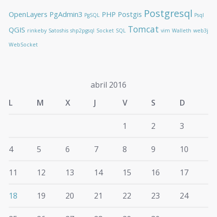
Postgresql
OpenLayers
PgAdmin3
PHP
Postgis
PgSQL
Psql
Tomcat
QGIS
rinkeby
Satoshis
shp2pgsql
Socket
SQL
vim
Walleth
web3j
WebSocket
abril 2016
L
M
X
J
V
S
D
1
2
3
4
5
6
7
8
9
10
11
12
13
14
15
16
17
18
19
20
21
22
23
24