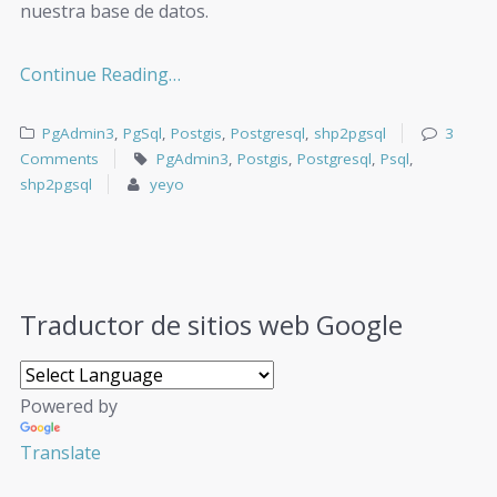
nuestra base de datos.
Continue Reading…
PgAdmin3
,
PgSql
,
Postgis
,
Postgresql
,
shp2pgsql
3
Comments
PgAdmin3
,
Postgis
,
Postgresql
,
Psql
,
shp2pgsql
yeyo
Traductor de sitios web Google
Powered by
Translate