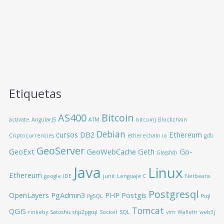
Etiquetas
AS400
Bitcoin
activate
AngularJS
ATM
bitcoinj
Blockchain
Debian
cursos
DB2
Ethereum
Criptocurrencies
etherechain.io
gdb
GeoServer
GeoExt
GeoWebCache
Geth
Go-
Glassfish
Java
Linux
Ethereum
google
IDE
junit
Lenguaje C
Netbeans
Postgresql
OpenLayers
PgAdmin3
PHP
Postgis
PgSQL
Psql
Tomcat
QGIS
rinkeby
Satoshis
shp2pgsql
Socket
SQL
vim
Walleth
web3j