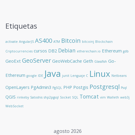
Etiquetas
AS400
Bitcoin
activate
AngularJS
ATM
bitcoinj
Blockchain
Debian
cursos
DB2
Ethereum
Criptocurrencies
etherechain.io
gdb
GeoServer
GeoExt
GeoWebCache
Geth
Go-
Glassfish
Java
Linux
Ethereum
google
IDE
junit
Lenguaje C
Netbeans
Postgresql
OpenLayers
PgAdmin3
PHP
Postgis
PgSQL
Psql
Tomcat
QGIS
rinkeby
Satoshis
shp2pgsql
Socket
SQL
vim
Walleth
web3j
WebSocket
agosto 2026