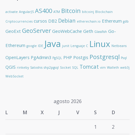
AS400
Bitcoin
activate
AngularJS
ATM
bitcoinj
Blockchain
Debian
cursos
DB2
Ethereum
Criptocurrencies
etherechain.io
gdb
GeoServer
GeoExt
GeoWebCache
Geth
Go-
Glassfish
Java
Linux
Ethereum
google
IDE
junit
Lenguaje C
Netbeans
Postgresql
OpenLayers
PgAdmin3
PHP
Postgis
PgSQL
Psql
Tomcat
QGIS
rinkeby
Satoshis
shp2pgsql
Socket
SQL
vim
Walleth
web3j
WebSocket
agosto 2026
L
M
X
J
V
S
D
1
2