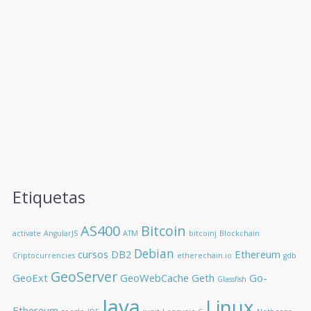
Etiquetas
AS400
Bitcoin
activate
AngularJS
ATM
bitcoinj
Blockchain
Debian
cursos
DB2
Ethereum
Criptocurrencies
etherechain.io
gdb
GeoServer
GeoExt
GeoWebCache
Geth
Go-
Glassfish
Java
Linux
Ethereum