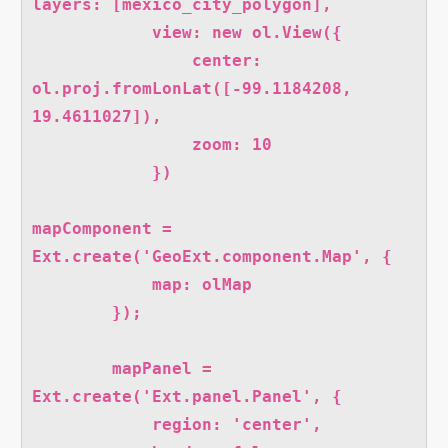
layers: [mexico_city_polygon],

            view: new ol.View({

                center: 
ol.proj.fromLonLat([-99.1184208, 
19.4611027]),

                zoom: 10

            })

mapComponent = 
Ext.create('GeoExt.component.Map', {

            map: olMap

        });

        mapPanel = 
Ext.create('Ext.panel.Panel', {

            region: 'center',
