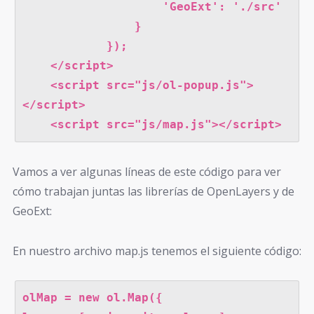
                    'GeoExt': './src'

                }

            });

    </script>

    <script src="js/ol-popup.js">
</script>

    <script src="js/map.js"></script>
Vamos a ver algunas líneas de este código para ver
cómo trabajan juntas las librerías de OpenLayers y de
GeoExt:
En nuestro archivo map.js tenemos el siguiente código:
olMap = new ol.Map({
