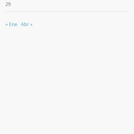
29
« Ene
Abr »