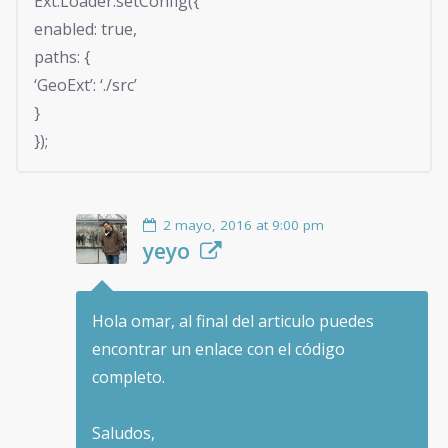
Ext.Loader.setConfig({
enabled: true,
paths: {
‘GeoExt’: ‘./src’
}
});
2 mayo, 2016 at 9:00 pm
yeyo
Hola omar, al final del articulo puedes
encontrar un enlace con el código
completo.
Saludos,