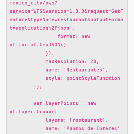
mexico_city/ows?
service=WFS&version=1.0.0&request=GetF
eature&typeName=restaurant&outputForma
t=application%2Fjson',

                format: new 
ol.format.GeoJSON()

            }),

            maxResolution: 20,

            name: 'Restaurantes',

            style: pointStyleFunction

        });

        var layerPoints = new 
ol.layer.Group({

            layers: [restaurant],

            name: 'Puntos de Interes'
