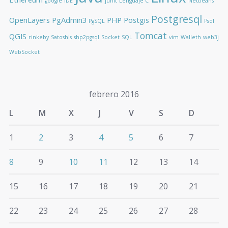
google
IDE
junit
Lenguaje C
Netbeans
Postgresql
OpenLayers
PgAdmin3
PHP
Postgis
PgSQL
Psql
Tomcat
QGIS
rinkeby
Satoshis
shp2pgsql
Socket
SQL
vim
Walleth
web3j
WebSocket
febrero 2016
L
M
X
J
V
S
D
1
2
3
4
5
6
7
8
9
10
11
12
13
14
15
16
17
18
19
20
21
22
23
24
25
26
27
28