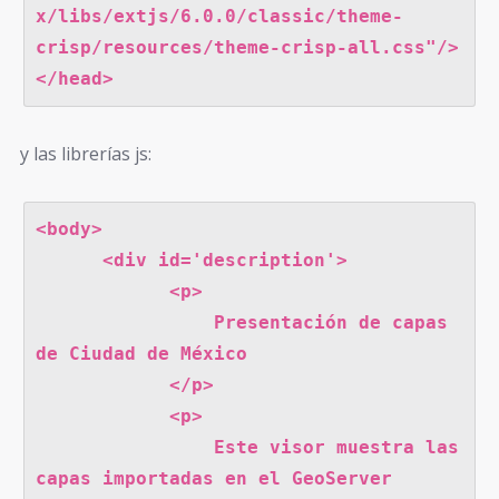
x/libs/extjs/6.0.0/classic/theme-
crisp/resources/theme-crisp-all.css"/>

</head>
y las librerías js:
<body>

      <div id='description'>

            <p>

                Presentación de capas 
de Ciudad de México

            </p>

            <p>

                Este visor muestra las 
capas importadas en el GeoServer
