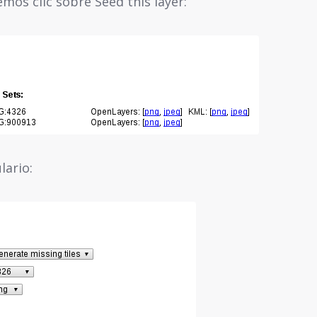
os clic sobre Seed this layer:
lario: