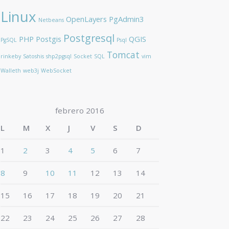
Linux
OpenLayers
PgAdmin3
Netbeans
Postgresql
PHP
Postgis
QGIS
PgSQL
Psql
Tomcat
rinkeby
Satoshis
shp2pgsql
Socket
SQL
vim
Walleth
web3j
WebSocket
febrero 2016
L
M
X
J
V
S
D
1
2
3
4
5
6
7
8
9
10
11
12
13
14
15
16
17
18
19
20
21
22
23
24
25
26
27
28