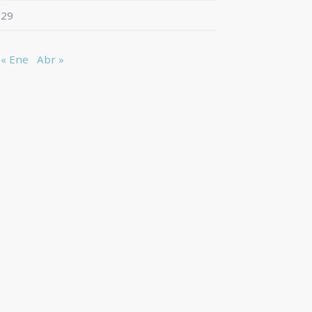
29
« Ene
Abr »