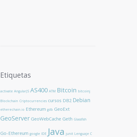
Etiquetas
AS400
Bitcoin
activate
AngularJS
ATM
bitcoinj
Debian
cursos
DB2
Blockchain
Criptocurrencies
Ethereum
GeoExt
etherechain.io
gdb
GeoServer
GeoWebCache
Geth
Glassfish
Java
Go-Ethereum
google
IDE
junit
Lenguaje C